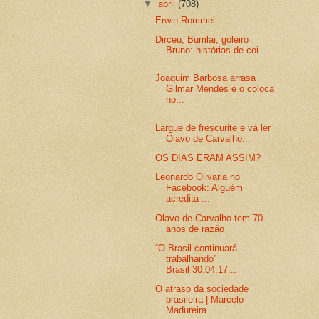
▼
abril
(708)
Erwin Rommel
Dirceu, Bumlai, goleiro
Bruno: histórias de coi...
Joaquim Barbosa arrasa
Gilmar Mendes e o coloca
no...
Largue de frescurite e vá ler
Olavo de Carvalho...
OS DIAS ERAM ASSIM?
Leonardo Olivaria no
Facebook: Alguém
acredita ...
Olavo de Carvalho tem 70
anos de razão
“O Brasil continuará
trabalhando”
Brasil 30.04.17...
O atraso da sociedade
brasileira | Marcelo
Madureira