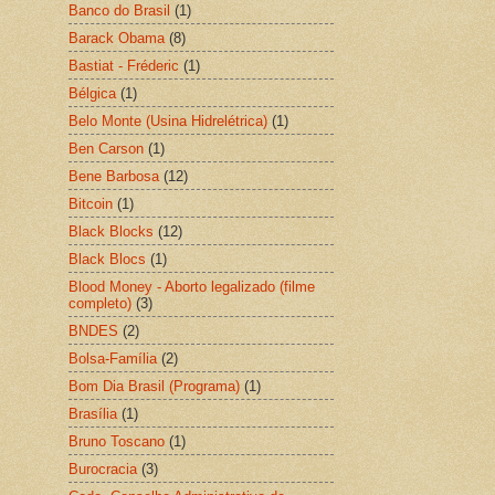
Banco do Brasil
(1)
Barack Obama
(8)
Bastiat - Fréderic
(1)
Bélgica
(1)
Belo Monte (Usina Hidrelétrica)
(1)
Ben Carson
(1)
Bene Barbosa
(12)
Bitcoin
(1)
Black Blocks
(12)
Black Blocs
(1)
Blood Money - Aborto legalizado (filme
completo)
(3)
BNDES
(2)
Bolsa-Família
(2)
Bom Dia Brasil (Programa)
(1)
Brasília
(1)
Bruno Toscano
(1)
Burocracia
(3)