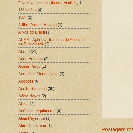
# Nozilla - Desinstale seu Firefox
(1)
13º salário
(4)
1984
(1)
A Ilha (Aldous Huxley)
(1)
A Voz do Brasil
(1)
ABAP - Agência Brasileira de Agências
de Publicidade
(2)
Aborto
(21)
Ação Humana
(2)
Adélia Prado
(1)
Admirável Mundo Novo
(3)
Adoções
(6)
Adolfo Sachsida
(38)
Aécio Neves
(2)
Africa
(2)
Agências reguladoras
(4)
Alain Peyrefitte
(1)
Alan Greenspan
(1)
Postagem ma