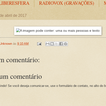
LIBERESFERA
RADIOVOX (GRAVAÇÕES)
 de abril de 2017
Unknown
às
9:10 AM
 comentário:
 um comentário
indo! Se você deseja comunicar-se, use o formulário de contato, no alto do b