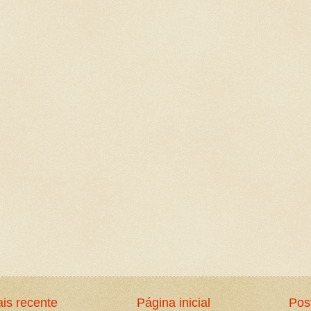
is recente
Página inicial
Pos