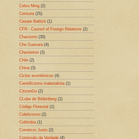
Celso Ming
(2)
Censura
(25)
Cesare Battisti
(1)
CFR - Counsil of Foreign Relations
(2)
Chavismo
(30)
Che Guevara
(4)
Chesterton
(3)
Chile
(2)
China
(3)
Ciclos econômicos
(4)
Cientificismo materialista
(1)
CitizenGo
(2)
CLube de Bildenberg
(1)
Código Florestal
(1)
Coletivismo
(2)
Colômbia
(1)
Comércio Justo
(2)
Comissão da Verdade
(4)