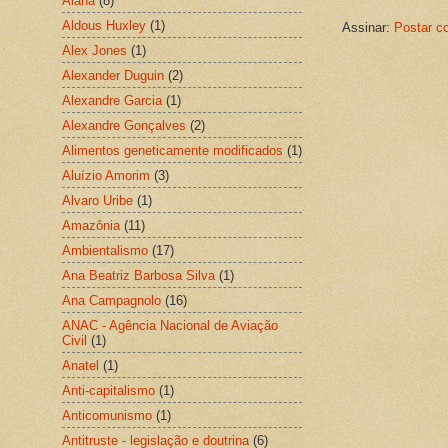
Alana
(8)
Aldous Huxley
(1)
Assinar:
Postar c
Alex Jones
(1)
Alexander Duguin
(2)
Alexandre Garcia
(1)
Alexandre Gonçalves
(2)
Alimentos geneticamente modificados
(1)
Aluízio Amorim
(3)
Alvaro Uribe
(1)
Amazônia
(11)
Ambientalismo
(17)
Ana Beatriz Barbosa Silva
(1)
Ana Campagnolo
(16)
ANAC - Agência Nacional de Aviação
Civil
(1)
Anatel
(1)
Anti-capitalismo
(1)
Anticomunismo
(1)
Antitruste - legislação e doutrina
(6)