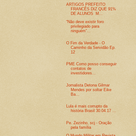
ARTIGOS PREFEITO
FRANCÊS DIZ QUE 91%
DE ALUNOS M...
“Não deve existir foro
privilegiado para
ninguém”...
O Fim da Verdade - O
Caminho da Servidão Ep.
12
PME Como posso conseguir
contatos de
investidores...
Jornalista Detona Gilmar
Mendes por soltar Eike
Ba...
Lula é mais corrupto da
história Brasil 30.04.17 ...
Pe. Zezinho, scj - Oração
pela família
O Mundo Militar em Revista