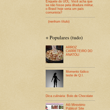
Enquete do UOL: Você acha que
se não fosse pela ditadura militar,
o Brasil hoje seria um país
comunista?
(nenhum título)
+ Populares (tudo)
ARROZ
CARRETEIRO DO
ANATOLI
Momento lúdico:
teste de Q.I.
Dica culinária: Bolo de Chocolate
Alô Ministério
Público! Site