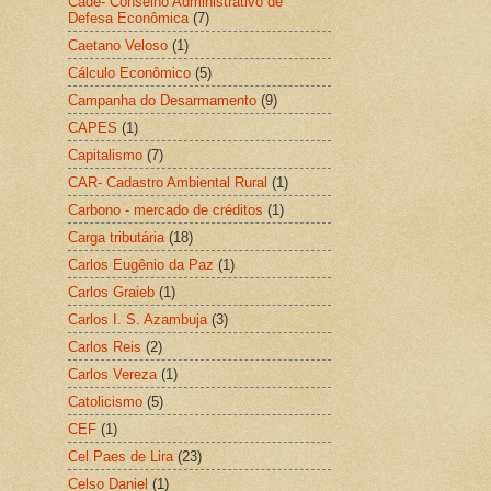
Cade- Conselho Administrativo de
Defesa Econômica
(7)
Caetano Veloso
(1)
Cálculo Econômico
(5)
Campanha do Desarmamento
(9)
CAPES
(1)
Capitalismo
(7)
CAR- Cadastro Ambiental Rural
(1)
Carbono - mercado de créditos
(1)
Carga tributária
(18)
Carlos Eugênio da Paz
(1)
Carlos Graieb
(1)
Carlos I. S. Azambuja
(3)
Carlos Reis
(2)
Carlos Vereza
(1)
Catolicismo
(5)
CEF
(1)
Cel Paes de Lira
(23)
Celso Daniel
(1)