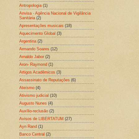
Antropologia
(1)
Anvisa - Agência Nacional de Vigilância
Sanitária
(2)
Apresentações musicais
(18)
Aquecimento Global
(3)
Argentina
(2)
Armando Soares
(12)
Arnaldo Jabor
(2)
Aron- Raymond
(1)
Artigos Acadêmicos
(3)
Assassinato de Reputações
(6)
Ateísmo
(4)
Ativismo judicial
(10)
Augusto Nunes
(4)
Auxílio-reclusão
(2)
Avisos de LIBERTATUM
(27)
Ayn Rand
(1)
Banco Central
(2)